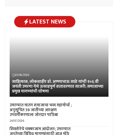
LATEST NEWS
01/08/2026
साहित्यरत्न, लोकशाहीर डॉ. अण्णाभाऊ साठे यांची १०६ वी
जयंती उमरगा येथे उत्साहपूर्ण वातावरणात साजरी; समाजाच्या
प्रमुख मागण्यांची घोषणा
उमरग्यात मातंग समाजाचा भव्य महामोर्चा ;
अनुसूचित 59 जातींच्या आरक्षण
उपवर्गीकरणाला जोरदार पाठिंबा
24/07/2026
शिवसेनेचे चक्काजाम आंदोलन; उमरग्यात
जनतेच्या विविध मागण्यांसाठी आज मोठे