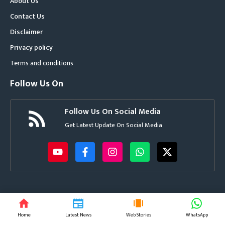
About Us
Contact Us
Disclaimer
Privacy policy
Terms and conditions
Follow Us On
Follow Us On Social Media
Get Latest Update On Social Media
© helloomerga.com • All rights reserved
Home
Latest News
Web Stories
WhatsApp