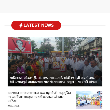
LATEST NEWS
01/08/2026
साहित्यरत्न, लोकशाहीर डॉ. अण्णाभाऊ साठे यांची १०६ वी जयंती उमरगा
येथे उत्साहपूर्ण वातावरणात साजरी; समाजाच्या प्रमुख मागण्यांची घोषणा
उमरग्यात मातंग समाजाचा भव्य महामोर्चा ; अनुसूचित
59 जातींच्या आरक्षण उपवर्गीकरणाला जोरदार
पाठिंबा
24/07/2026