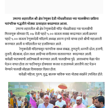
उमरगा शहरातील श्री क्षेत्र रेणुका देवी गोंधळीवाडा च्या पालकीचा छबिना
पारंपरिक पद्धतीने मोठ्या उत्साहात काढण्यात आला.
उमरगा शहरातील श्री क्षेत्र रेणुकादेवी मंदिर गोंधळीवाडा च्या पालखीची
मिरवणूक सोमवार दि. ०७ रोजी पहाटे ५.०० वाजता सवाद्य काढण्यात आली.प्रथमतः
पहाटे ५.०० वाजता रेणुकादेवी मंदिराचे अध्यक्ष अरुण इगवे यांच्या हस्ते श्रीची महाआरती
करण्यात आली व मंदिरातील घट हलविण्यात आले .
रेणुकादेवी मंदिरापासून पारंपरिक वाध्य संबळ, तुणतुणे, धनगरी ढोल, हलगी,
तुतारी, बँडबाजा, ढोल ताशा आदींच्या संगीतमय वातावरणात काढण्यात आली.
यावेळी फटाक्यांची आतिषबाजी करण्यात आली. पालखीच्या पुढे आराध्यांचा मेळा पोत
घेऊन नाचत होता तर पाठीमागून डोक्यावर कलश व हातामध्ये आरतीचे ताट घेऊन
येण्याने पालखी सोहळा दिमाखदार दिसत होता.
यावेळी महिला, पुरुष, वृद्ध, बालक भाविक भक्त मोठ्या संख्येने उपस्थित होते.